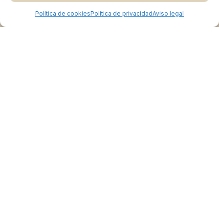
Política de cookies
Política de privacidad
Aviso legal
Colabora
Burgos Rural Market
Quiénes somos
Atención al cliente
Preguntas frecuentes
Cómo vender en Burgos Rural Market