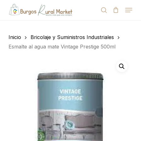
Skip
Menu
to
search
Close
Cart
Cart
main
Close
content
Menu
Búsqueda
de
Inicio
Bricolaje y Suministros Industriales
productos
Esmalte al agua mate Vintage Prestige 500ml