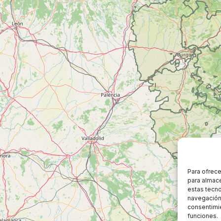
Para ofrece
para almace
estas tecn
navegación o
consentimie
funciones.