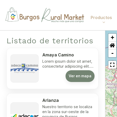
Skip
to
main
Productos
content
+
Listado de territorios
Alimen
Hit enter
-
Amaya Camino
Moda 
Lorem ipsum dolor sit amet,
consectetur adipiscing elit......
Salud 
Ver en mapa
Haz florecer tu hogar y
Jardín
da la bienvenida al
nuevo año con color y
Arlanza
frescura
Nuestro territorio se localiza
en la zona sur-oeste de la
provincia de Burgos......