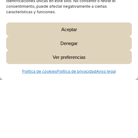
identificaciones únicas en este sitio. No consentir o retirar el
consentimiento, puede afectar negativamente a ciertas
características y funciones.
Aceptar
Denegar
Subtotal:
0,00
€
Ver preferencias
Ver Carrito
Finalizar Compra
Colabora
Política de cookies
Política de privacidad
Aviso legal
Burgos Rural Market