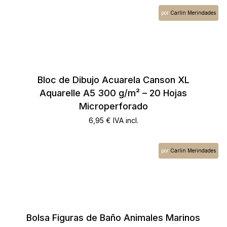
por
Carlin Merindades
No hay productos en el carrito.
Go To Shop
Bloc de Dibujo Acuarela Canson XL
Aquarelle A5 300 g/m² – 20 Hojas
Microperforado
6,95
€
IVA incl.
por
Carlin Merindades
Bolsa Figuras de Baño Animales Marinos