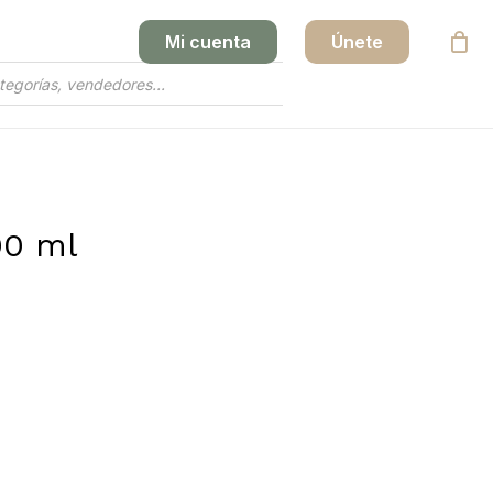
Mi cuenta
Únete
Close
Cart
00 ml