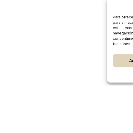
Para ofrece
para almace
estas tecn
navegación o
consentimie
funciones.
Subtotal:
A
Ver
Burgos Rural Market
Quiénes somos
Atención al cliente
Preguntas frecuentes
Cómo vender en Burgos Rural Market