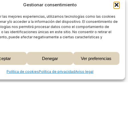
Gestionar consentimiento
r las mejores experiencias, utilizamos tecnologías como las cookies
nar y/o acceder a la información del dispositivo. El consentimiento de
ologías nos permitirá procesar datos como el comportamiento de
 las identificaciones únicas en este sitio. No consentir o retirar el
nto, puede afectar negativamente a ciertas características y
0,00
€
ceptar
Denegar
Ver preferencias
 Carrito
Finalizar Compra
Share
Política de cookies
Política de privacidad
Aviso legal
Proceso de compra
Mi cuenta
Métodos de pago
Envíos
Devoluciones y reembolsos