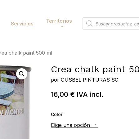
Cart
Territorios
Búsqueda
Servicios
de
productos
Papelería y
rea chalk paint 500 ml
tación
Entretenimiento
Crea chalk paint 5
y Accesorios
Electrónica y
Tecnología
por
GUSBEL PINTURAS SC
y Belleza
Hogar
16,00
€
IVA incl.
 y Huerta
Bricolaje y Suministros
Industriales
Color
Elige una opción
Búsqueda
de