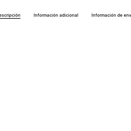
escripción
Información adicional
Información de env
No ha