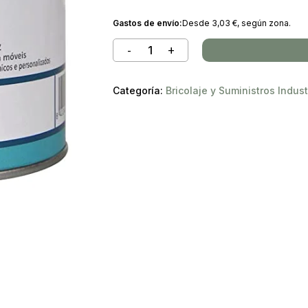
 to search or ESC to close
productos
Gastos de envío:
Desde
3,03
€
, según zona.
Categoría:
Bricolaje y Suministros Indust