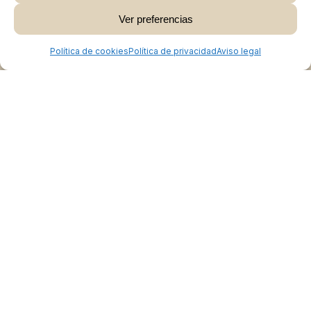
Ver preferencias
Ver Carrito
Finalizar Compra
Política de cookies
Política de privacidad
Aviso legal
Colabora
Burgos Rural Market
Quiénes somos
Atención al cliente
Preguntas frecuentes
Cómo vender en Burgos Rural Market