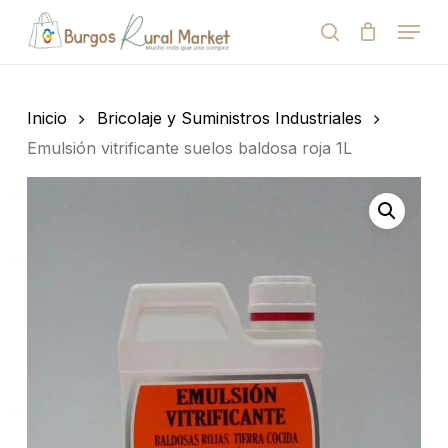
Skip
Menu
to
search
Close
Cart
Cart
main
Close
content
Menu
Búsqueda
de
Inicio
Bricolaje y Suministros Industriales
productos
Emulsión vitrificante suelos baldosa roja 1L