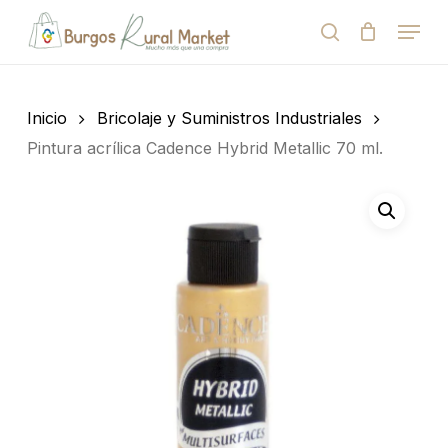
Skip
Menu
to
search
Close
Cart
Cart
main
Close
content
Menu
Búsqueda
de
Inicio
Bricolaje y Suministros Industriales
productos
Pintura acrílica Cadence Hybrid Metallic 70 ml.