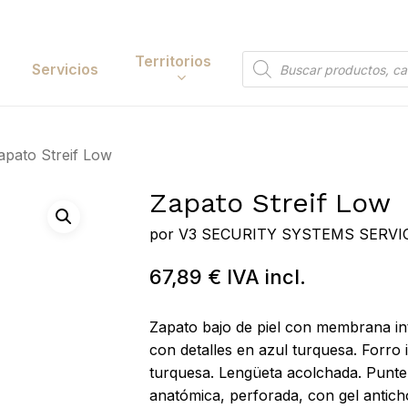
Cart
Territorios
Búsqueda
Servicios
de
productos
Papelería y
apato Streif Low
tación
Entretenimiento
Zapato Streif Low
y Accesorios
Electrónica y
Tecnología
por
V3 SECURITY SYSTEMS SERVIC
y Belleza
Hogar
67,89
€
IVA incl.
 y Huerta
Bricolaje y Suministros
Zapato bajo de piel con membrana in
Industriales
con detalles en azul turquesa. Forro i
Búsqueda
de
turquesa. Lengüeta acolchada. Puntera
 to search or ESC to close
productos
anatómica, perforada, con gel antich