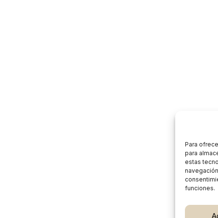
Para ofrece
para almace
estas tecn
navegación o
consentimie
funciones.
Subtotal:
A