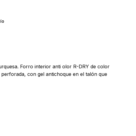
ío
y productos en el carrito.
rquesa. Forro interior anti olor R-DRY de color
, perforada, con gel antichoque en el talón que
Go To Shop