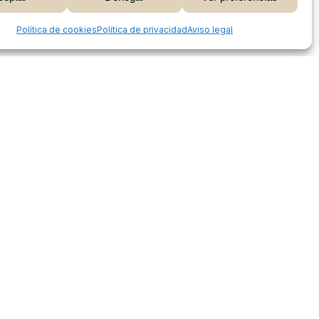
 Carrito
Finalizar Compra
Share
Política de cookies
Política de privacidad
Aviso legal
Proceso de compra
Mi cuenta
Métodos de pago
Envíos
Devoluciones y reembolsos
Seguimiento de pedidos