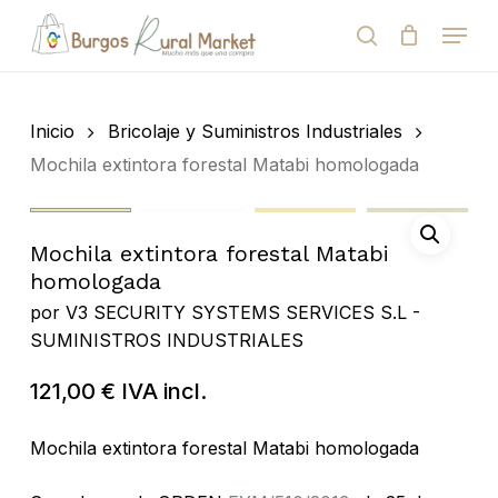
Skip
Menu
to
search
Close
Cart
Cart
main
Close
content
Menu
Búsqueda
de
Inicio
Bricolaje y Suministros Industriales
productos
Mochila extintora forestal Matabi homologada
Mochila extintora forestal Matabi
homologada
por
V3 SECURITY SYSTEMS SERVICES S.L -
SUMINISTROS INDUSTRIALES
121,00
€
IVA incl.
Mochila extintora forestal Matabi homologada