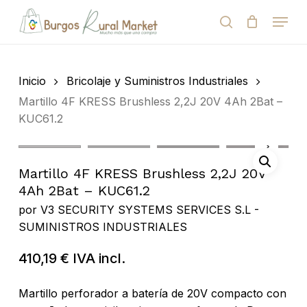
Skip
Menu
to
search
Close
Cart
Cart
main
Close
content
Menu
Búsqueda
de
Inicio
Bricolaje y Suministros Industriales
productos
Martillo 4F KRESS Brushless 2,2J 20V 4Ah 2Bat –
KUC61.2
Martillo 4F KRESS Brushless 2,2J 20V
4Ah 2Bat – KUC61.2
por
V3 SECURITY SYSTEMS SERVICES S.L -
SUMINISTROS INDUSTRIALES
410,19
€
IVA incl.
Martillo perforador a batería de 20V compacto con