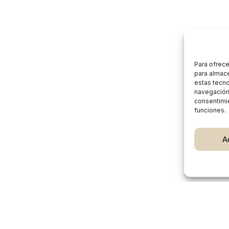
Para ofrece
para almace
estas tecn
navegación o
consentimie
funciones.
Subtotal:
A
Ver
Burgos Rural Market
Quiénes somos