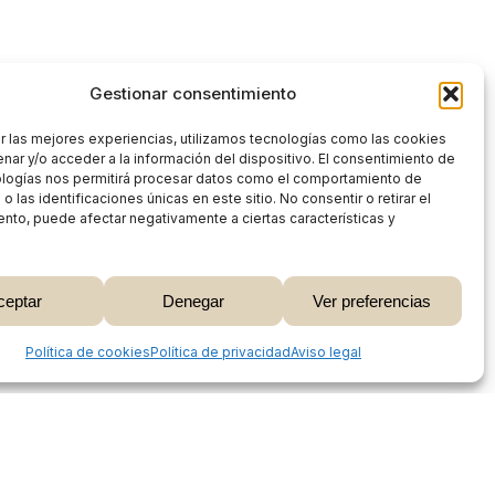
Gestionar consentimiento
r las mejores experiencias, utilizamos tecnologías como las cookies
nar y/o acceder a la información del dispositivo. El consentimiento de
ologías nos permitirá procesar datos como el comportamiento de
 las identificaciones únicas en este sitio. No consentir o retirar el
nto, puede afectar negativamente a ciertas características y
0,00
€
ceptar
Denegar
Ver preferencias
 Carrito
Finalizar Compra
Share
Política de cookies
Política de privacidad
Aviso legal
Proceso de compra
Mi cuenta