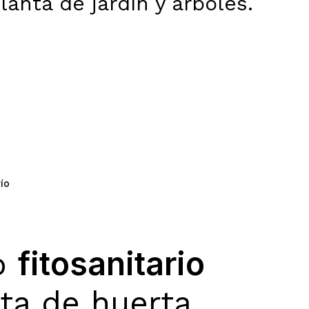
lanta de jardín y árboles.
ío
fitosanitario
to
ta de huerta,