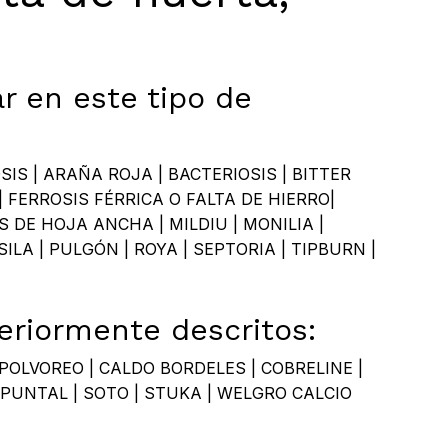
r en este tipo de
y productos en el carrito.
Go To Shop
S | ARAÑA ROJA | BACTERIOSIS | BITTER
| FERROSIS FÉRRICA O FALTA DE HIERRO|
 DE HOJA ANCHA | MILDIU | MONILIA |
LA | PULGÓN | ROYA | SEPTORIA | TIPBURN |
eriormente descritos:
SPOLVOREO | CALDO BORDELES | COBRELINE |
| PUNTAL | SOTO | STUKA | WELGRO CALCIO