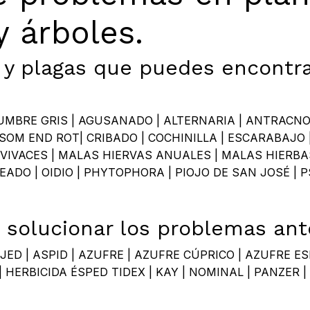
y árboles.
y plagas que puedes encontra
No ha
BRE GRIS | AGUSANADO | ALTERNARIA | ANTRACNOSI
SSOM END ROT| CRIBADO | COCHINILLA | ESCARABAJO 
VIVACES | MALAS HIERVAS ANUALES | MALAS HIERBAS
DO | OIDIO | PHYTOPHORA | PIOJO DE SAN JOSÉ | PSI
solucionar los problemas ant
K JED | ASPID | AZUFRE | AZUFRE CÚPRICO | AZUFRE E
 HERBICIDA ÉSPED TIDEX | KAY | NOMINAL | PANZER 