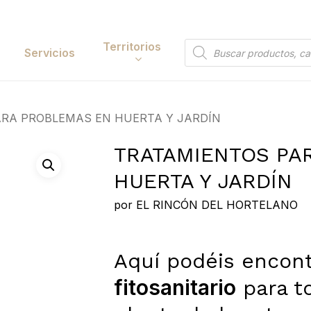
Cart
Territorios
Búsqueda
Servicios
de
productos
Papelería y
RA PROBLEMAS EN HUERTA Y JARDÍN
tación
Entretenimiento
TRATAMIENTOS PA
y Accesorios
Electrónica y
HUERTA Y JARDÍN
Tecnología
y Belleza
por
EL RINCÓN DEL HORTELANO
Hogar
 y Huerta
Bricolaje y Suministros
Búsqueda
Industriales
Aquí podéis encont
de
 to search or ESC to close
productos
fitosanitario
para t