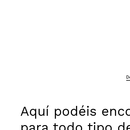
D
Aquí podéis enc
para todo tipo d