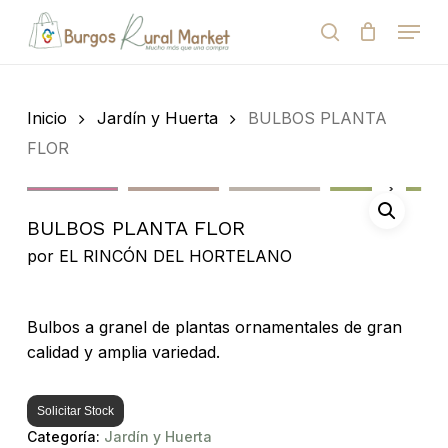
Skip
Menu
to
search
Close
Cart
Cart
main
Close
content
Menu
Búsqueda
de
Inicio
Jardín y Huerta
BULBOS PLANTA
productos
FLOR
BULBOS PLANTA FLOR
por
EL RINCÓN DEL HORTELANO
Bulbos a granel de plantas ornamentales de gran
calidad y amplia variedad.
Solicitar Stock
Categoría:
Jardín y Huerta