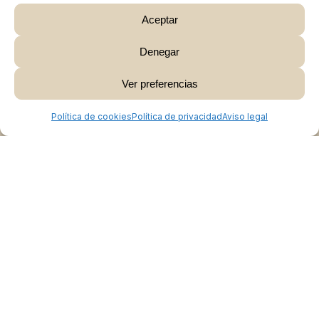
Aceptar
Denegar
Subtotal:
0,00
€
Ver preferencias
Ver Carrito
Finalizar Compra
Política de cookies
Política de privacidad
Aviso legal
Colabora
Burgos Rural Market