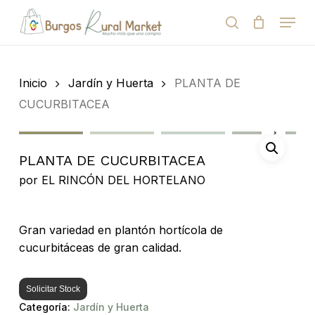
Skip
Menu
to
search
Close
Cart
Cart
main
Close
content
Menu
Búsqueda
de
Inicio
Jardín y Huerta
PLANTA DE
productos
CUCURBITACEA
PLANTA DE CUCURBITACEA
por
EL RINCÓN DEL HORTELANO
Gran variedad en plantón hortícola de
cucurbitáceas de gran calidad.
Solicitar Stock
Categoría:
Jardín y Huerta