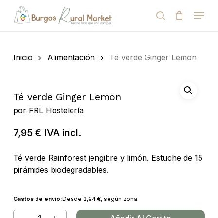
Skip
Menu
to
search
Close
Cart
Cart
main
Close
content
Menu
Búsqueda
de
Inicio
Alimentación
Té verde Ginger Lemon
productos
Té verde Ginger Lemon
por
FRL Hostelería
7,95
€
IVA incl.
Té verde Rainforest jengibre y limón. Estuche de 15
pirámides biodegradables.
Gastos de envío:
Desde
2,94
€
, según zona.
Añadir Al Carrito