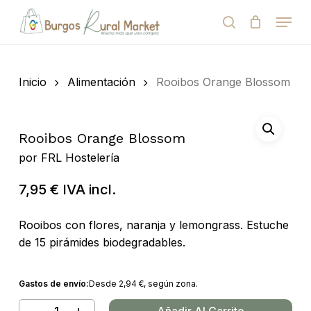
Skip
Menu
to
search
Close
Cart
Cart
main
Close
content
Menu
Búsqueda
de
Inicio
Alimentación
Rooibos Orange Blossom
productos
Rooibos Orange Blossom
por
FRL Hostelería
7,95
€
IVA incl.
Rooibos con flores, naranja y lemongrass. Estuche
de 15 pirámides biodegradables.
Gastos de envío:
Desde
2,94
€
, según zona.
Añadir Al Carrito