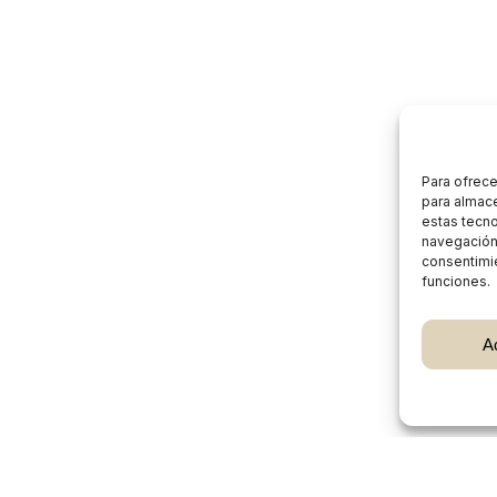
Para ofrece
para almace
estas tecn
navegación o
consentimie
funciones.
Subtotal:
A
Ver
Burgos Rural Market