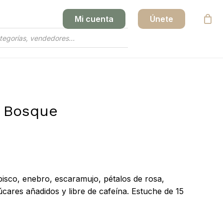
Mi cuenta
Únete
Close
Cart
l Bosque
bisco, enebro, escaramujo, pétalos de rosa,
cares añadidos y libre de cafeína. Estuche de 15