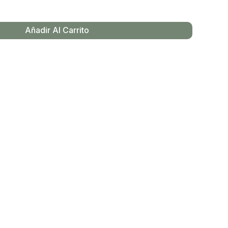
Añadir Al Carrito
y productos en el carrito.
Go To Shop