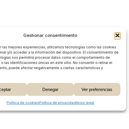
Gestionar consentimiento
r las mejores experiencias, utilizamos tecnologías como las cookies
nar y/o acceder a la información del dispositivo. El consentimiento de
ologías nos permitirá procesar datos como el comportamiento de
 las identificaciones únicas en este sitio. No consentir o retirar el
nto, puede afectar negativamente a ciertas características y
0,00
€
ceptar
Denegar
Ver preferencias
 Carrito
Finalizar Compra
Share
Política de cookies
Política de privacidad
Aviso legal
Proceso de compra