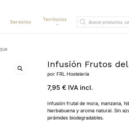
Cart
Territorios
Búsqueda
Servicios
de
productos
Papelería y
sque
tación
Entretenimiento
Infusión Frutos de
y Accesorios
Electrónica y
Tecnología
por
FRL Hostelería
y Belleza
Búsqueda
Hogar
7,95
€
IVA incl.
de
 y Huerta
 to search or ESC to close
productos
Bricolaje y Suministros
Infusión frutal de mora, manzana, hi
Industriales
hierbabuena y aroma natural. Sin azú
pirámides biodegradables.