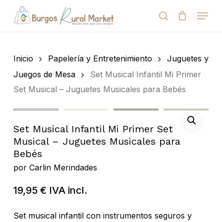
Skip
Menu
to
search
Close
Cart
Cart
main
Close
content
Menu
Búsqueda
de
Inicio
Papelería y Entretenimiento
Juguetes y
productos
Juegos de Mesa
Set Musical Infantil Mi Primer
Set Musical – Juguetes Musicales para Bebés
Set Musical Infantil Mi Primer Set
Musical – Juguetes Musicales para
Bebés
por
Carlin Merindades
19,95
€
IVA incl.
Set musical infantil con instrumentos seguros y