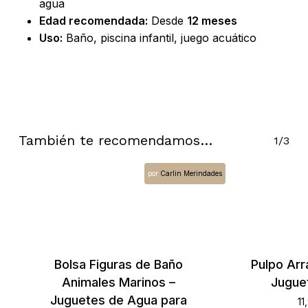
agua
Edad recomendada:
Desde
12 meses
Uso:
Baño, piscina infantil, juego acuático
También te recomendamos…
1/3
No hay productos en el carrito.
por
Carlin Merindades
Go To Shop
Bolsa Figuras de Baño
Pulpo Arr
Animales Marinos –
Jugue
Juguetes de Agua para
11