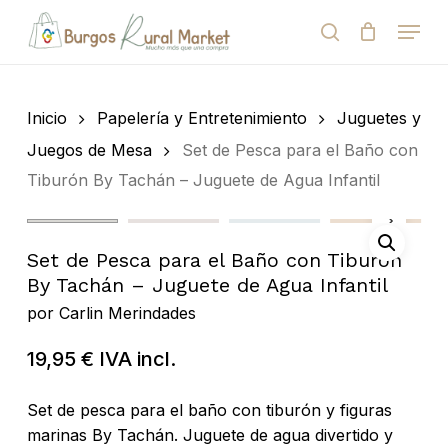
Skip
Menu
to
search
Close
Cart
Cart
main
Close
content
Menu
Búsqueda
de
Inicio
Papelería y Entretenimiento
Juguetes y
productos
Juegos de Mesa
Set de Pesca para el Baño con
Tiburón By Tachán – Juguete de Agua Infantil
Set de Pesca para el Baño con Tiburón
By Tachán – Juguete de Agua Infantil
por
Carlin Merindades
19,95
€
IVA incl.
Set de pesca para el baño con tiburón y figuras
marinas By Tachán. Juguete de agua divertido y