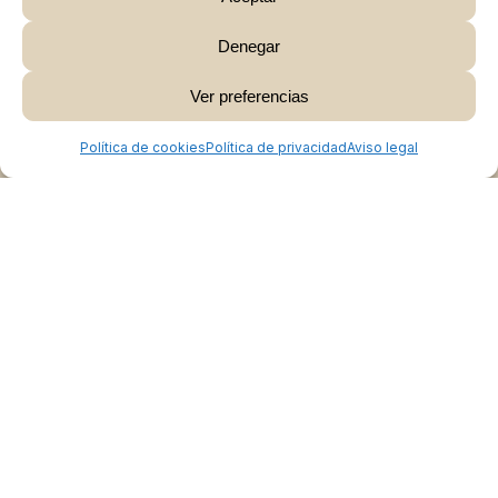
Denegar
Subtotal:
0,00
€
Ver preferencias
Ver Carrito
Finalizar Compra
Política de cookies
Política de privacidad
Aviso legal
Colabora