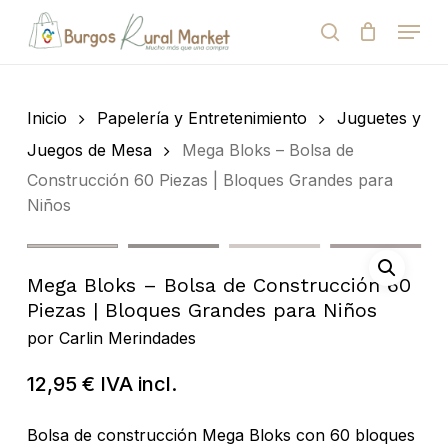
Skip
Menu
to
search
Close
Cart
Cart
main
Close
content
Menu
Búsqueda
de
Inicio
Papelería y Entretenimiento
Juguetes y
productos
Juegos de Mesa
Mega Bloks – Bolsa de
Construcción 60 Piezas | Bloques Grandes para
Niños
Mega Bloks – Bolsa de Construcción 60
Piezas | Bloques Grandes para Niños
por
Carlin Merindades
12,95
€
IVA incl.
Bolsa de construcción Mega Bloks con 60 bloques