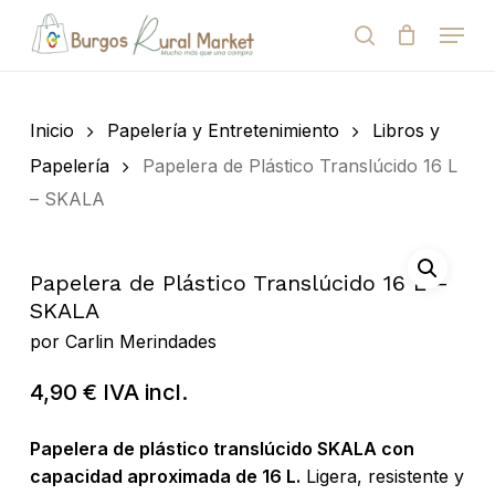
Skip
Menu
to
search
Close
Cart
Cart
main
Close
content
Menu
Búsqueda
de
Inicio
Papelería y Entretenimiento
Libros y
productos
Papelería
Papelera de Plástico Translúcido 16 L
– SKALA
Papelera de Plástico Translúcido 16 L –
SKALA
por
Carlin Merindades
4,90
€
IVA incl.
Papelera de plástico translúcido SKALA con
capacidad aproximada de 16 L.
Ligera, resistente y