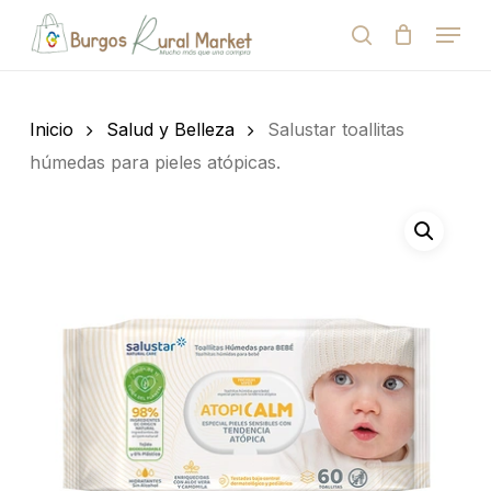
Skip
Menu
to
search
Close
Cart
Cart
main
Close
content
Menu
Búsqueda
de
Inicio
Salud y Belleza
Salustar toallitas
productos
húmedas para pieles atópicas.