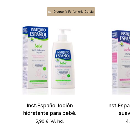
por
Droguería Perfumería García
No hay productos en el carrito.
Go To Shop
Inst.Español loción
Inst.Esp
hidratante para bebé.
suav
5,90
€
IVA incl.
4