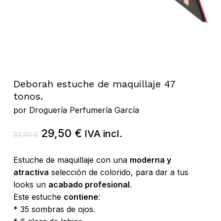
Deborah estuche de maquillaje 47
tonos.
por
Droguería Perfumería García
El
El
29,50
€
IVA incl.
33,90
€
precio
precio
original
actual
Estuche de maquillaje con una
moderna y
era:
es:
atractiva
selección de colorido, para dar a tus
33,90 €.
29,50 €.
looks un
acabado profesional
.
Este estuche
contiene
:
* 35 sombras de ojos.