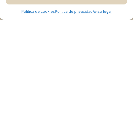
Ver Carrito
Finalizar Compra
Política de cookies
Política de privacidad
Aviso legal
Colabora
Burgos Rural Market
Quiénes somos
Atención al cliente
Preguntas frecuentes
Cómo vender en Burgos Rural Market