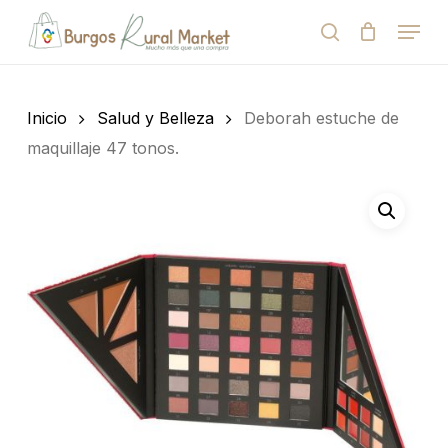
Skip
Menu
to
search
Close
Cart
Cart
main
Close
content
Menu
Búsqueda
de
Inicio
Salud y Belleza
Deborah estuche de
productos
maquillaje 47 tonos.