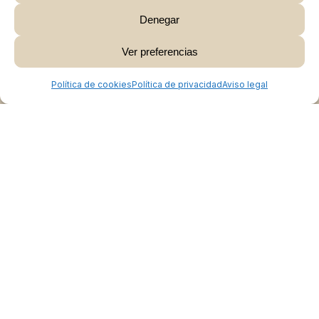
Denegar
Subtotal:
0,00
€
Ver preferencias
Ver Carrito
Finalizar Compra
Política de cookies
Política de privacidad
Aviso legal
Colabora
Burgos Rural Market
Quiénes somos
Atención al cliente