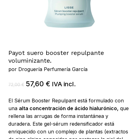
Payot suero booster repulpante
voluminizante.
por
Droguería Perfumería García
El
El
57,60
€
IVA incl.
72,00
€
precio
precio
original
actual
El Sérum Booster Repulpant está formulado con
era:
es:
una
alta concentración de ácido hialurónico,
que
72,00 €.
57,60 €.
rellena las arrugas de forma instantánea y
duradera. Este gel-sérum redensificador está
enriquecido con un complejo de plantas (extractos