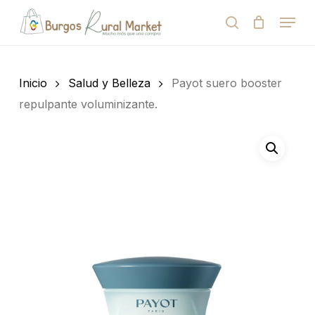
Skip
Menu
to
search
Close
Cart
Cart
main
Close
content
Menu
Búsqueda
de
Inicio
Salud y Belleza
Payot suero booster
productos
repulpante voluminizante.