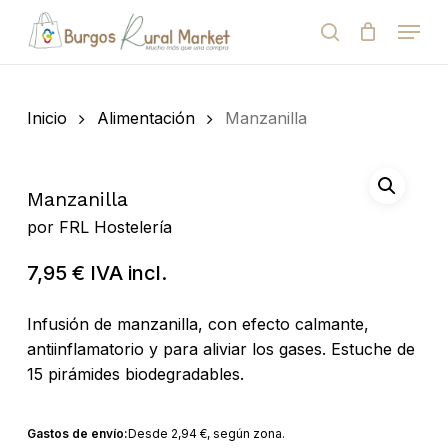
Skip
Menu
to
search
Close
Cart
Cart
main
Close
content
Menu
Búsqueda
de
Inicio
Alimentación
Manzanilla
productos
Manzanilla
por
FRL Hostelería
7,95
€
IVA incl.
Infusión de manzanilla, con efecto calmante,
antiinflamatorio y para aliviar los gases. Estuche de
15 pirámides biodegradables.
Gastos de envío:
Desde
2,94
€
, según zona.