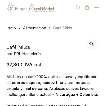
Skip
Menu
to
search
Close
Cart
Cart
main
Close
content
Menu
Búsqueda
de
Inicio
Alimentación
Café Milds
productos
Café Milds
por
FRL Hostelería
37,30
€
IVA incl.
Milds es un café 100% arábica suave y equilibrado,
de
cuerpo espeso
,
acidez fina
y con
notas a
ciruela y miel de caña
. Arábicas suaves lavados
multiorigen. Blend actual =
Nicaragua + Colombia
.