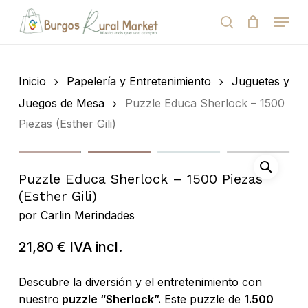
Skip
Menu
to
search
Close
Cart
Cart
main
Close
content
Menu
Búsqueda
de
Inicio
Papelería y Entretenimiento
Juguetes y
productos
Juegos de Mesa
Puzzle Educa Sherlock – 1500
Piezas (Esther Gili)
Puzzle Educa Sherlock – 1500 Piezas
(Esther Gili)
por
Carlin Merindades
21,80
€
IVA incl.
Descubre la diversión y el entretenimiento con
nuestro
puzzle “Sherlock”.
Este puzzle de
1.500