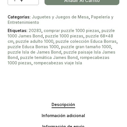
Añadir Al Carrito
Categorías:
Juguetes y Juegos de Mesa
,
Papelería y
Entretenimiento
Etiquetas:
20283
,
comprar puzzle 1000 piezas
,
puzzle
1000 James Bond
,
puzzle 1000 piezas
,
puzzle 68x48
cm
,
puzzle adulto 1000
,
puzzle colección Educa Borras
,
puzzle Educa Borras 1000
,
puzzle gran tamaño 1000
,
puzzle Isla de James Bond
,
puzzle paisaje Isla James
Bond
,
puzzle temática James Bond
,
rompecabezas
1000 piezas
,
rompecabezas viaje Isla
Descripción
Información adicional
Información de envío