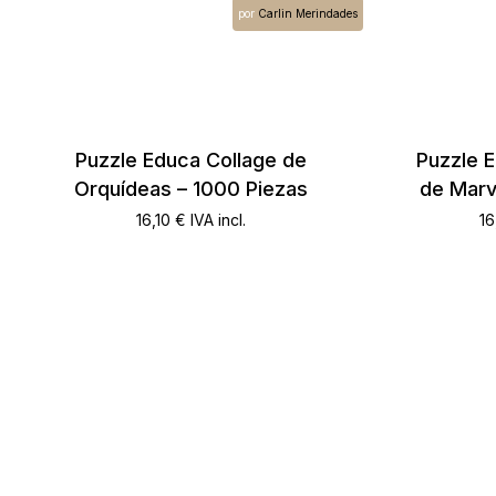
por
Carlin Merindades
Puzzle Educa Collage de
Puzzle 
Orquídeas – 1000 Piezas
de Marv
16,10
€
IVA incl.
16