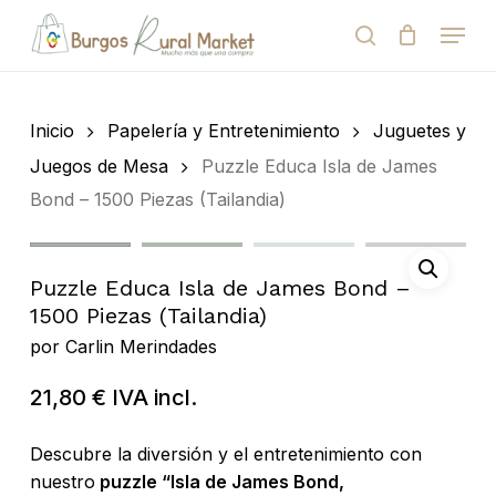
Skip
Menu
to
search
Close
Cart
Cart
main
Close
content
Menu
Búsqueda
de
Inicio
Papelería y Entretenimiento
Juguetes y
productos
Juegos de Mesa
Puzzle Educa Isla de James
Bond – 1500 Piezas (Tailandia)
Puzzle Educa Isla de James Bond –
1500 Piezas (Tailandia)
por
Carlin Merindades
21,80
€
IVA incl.
Descubre la diversión y el entretenimiento con
nuestro
puzzle “Isla de James Bond,