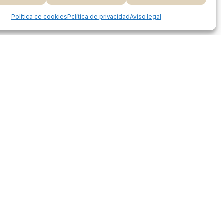
 Carrito
Finalizar Compra
Share
Política de cookies
Política de privacidad
Aviso legal
Proceso de compra
Mi cuenta
Métodos de pago
Envíos
Devoluciones y reembolsos
Seguimiento de pedidos