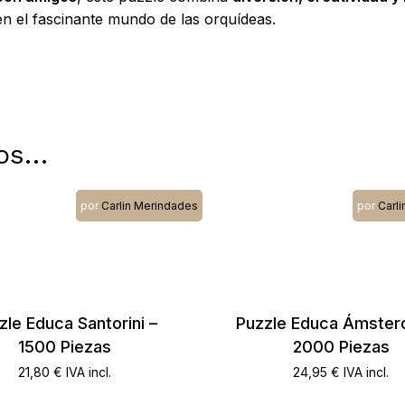
n el fascinante mundo de las orquídeas.
os…
por
Carlin Merindades
por
Carl
zle Educa Santorini –
Puzzle Educa Ámster
1500 Piezas
2000 Piezas
21,80
€
IVA incl.
24,95
€
IVA incl.