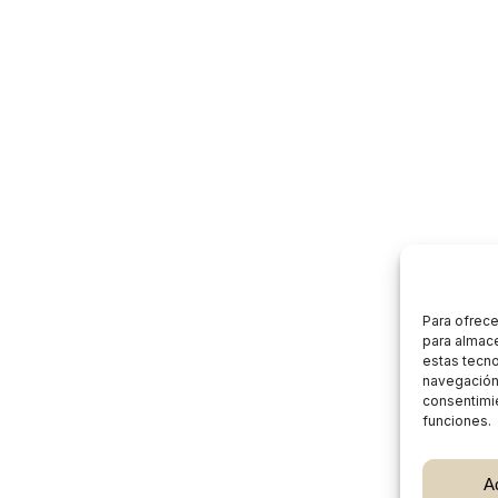
Para ofrece
para almace
estas tecn
navegación o
consentimie
funciones.
Subtotal:
A