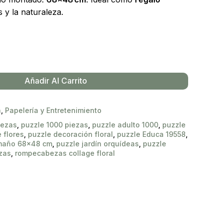
 y la naturaleza.
Añadir Al Carrito
a
,
Papelería y Entretenimiento
iezas
,
puzzle 1000 piezas
,
puzzle adulto 1000
,
puzzle
 flores
,
puzzle decoración floral
,
puzzle Educa 19558
,
amaño 68x48 cm
,
puzzle jardín orquídeas
,
puzzle
zas
,
rompecabezas collage floral