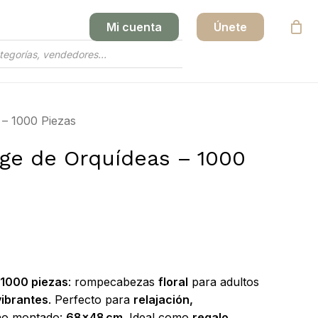
Mi cuenta
Únete
Close
Cart
 – 1000 Piezas
ge de Orquídeas – 1000
 1000 piezas
: rompecabezas
floral
para adultos
vibrantes
. Perfecto para
relajación,
ño montado:
68×48 cm
. Ideal como
regalo