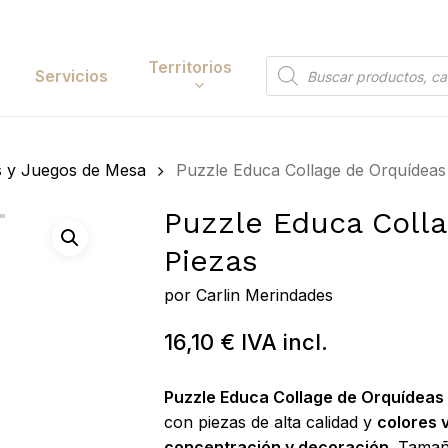
Cart
Territorios
Búsqueda
Servicios
de
productos
Papelería y
s y Juegos de Mesa
Puzzle Educa Collage de Orquídeas
tación
Entretenimiento
Puzzle Educa Colla
y Accesorios
Electrónica y
Piezas
Tecnología
y Belleza
por
Carlin Merindades
Hogar
 y Huerta
16,10
€
IVA incl.
Bricolaje y Suministros
Industriales
Puzzle Educa Collage de Orquídeas
con piezas de alta calidad y
colores 
concentración y decoración
. Tama