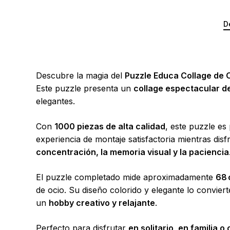
D
Descubre la magia del
Puzzle Educa Collage de 
Este puzzle presenta un
collage espectacular d
elegantes.
Con
1000 piezas de alta calidad
, este puzzle es
experiencia de montaje satisfactoria mientras dis
concentración, la memoria visual y la paciencia
El puzzle completado mide aproximadamente
68 
de ocio. Su diseño colorido y elegante lo convier
un
hobby creativo y relajante
.
Perfecto para disfrutar
en solitario, en familia 