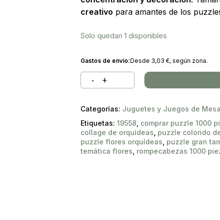
Búsqueda
creativo
para amantes de los puzzles
de
 to search or ESC to close
productos
Solo quedan 1 disponibles
Gastos de envío:
Desde
3,03
€
, según zona.
Categorías:
Juguetes y Juegos de Mes
Etiquetas:
19558
,
comprar puzzle 1000 p
collage de orquídeas
,
puzzle colorido de
puzzle flores orquídeas
,
puzzle gran t
temática flores
,
rompecabezas 1000 pie