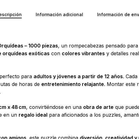
escripción
Información adicional
Información de env
Orquídeas – 1000 piezas
, un rompecabezas pensado para lo
e orquídeas exóticas
con
colores vibrantes
y detalles rea
 perfecto para
adultos y jóvenes a partir de 12 años
. Cada
frutas de horas de
entretenimiento relajante
. Montar este
.
cm x 48 cm
, convirtiéndose en una
obra de arte
que puedes
te en un
regalo ideal
para aficionados a los puzzles, amant
No ha
o con amigos
, este puzzle combina
diversión, creatividad y