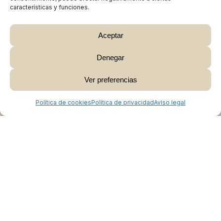
características y funciones.
Aceptar
Denegar
Subtotal:
0,00
€
Ver preferencias
Ver Carrito
Finalizar Compra
Política de cookies
Política de privacidad
Aviso legal
Colabora