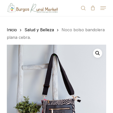
Skip
Menu
to
search
Close
Cart
Cart
main
Close
content
Menu
Búsqueda
de
Inicio
Salud y Belleza
Noco bolso bandolera
productos
plana cebra.