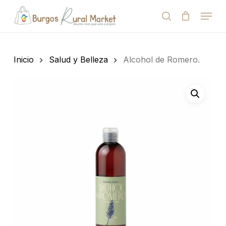
Skip
Menu
to
search
Close
Cart
Cart
main
Close
content
Menu
Búsqueda
de
Inicio
Salud y Belleza
Alcohol de Romero.
productos