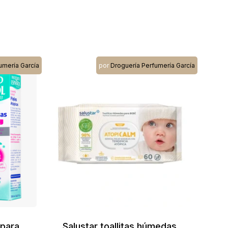
umería García
por
Droguería Perfumería García
 para
Salustar toallitas húmedas