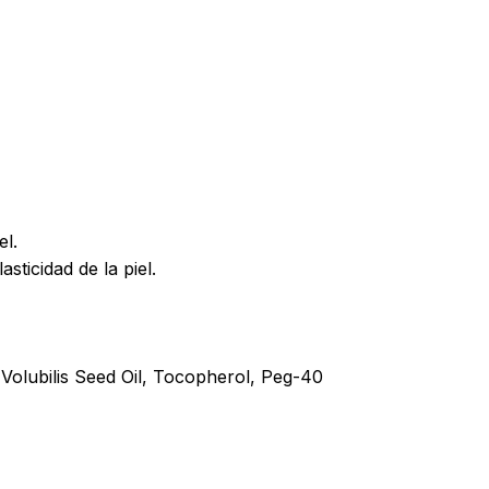
y productos en el carrito.
Go To Shop
el.
sticidad de la piel.
Volubilis Seed Oil, Tocopherol, Peg-40