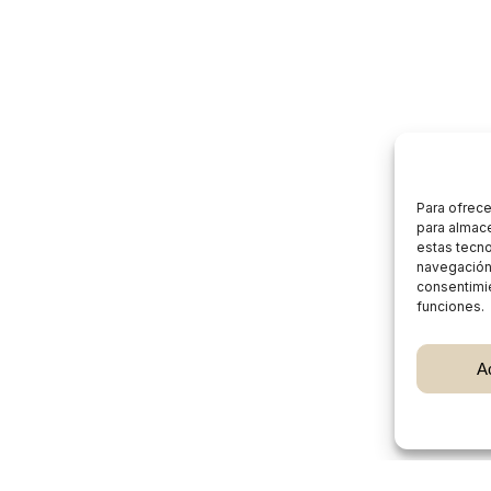
Para ofrece
para almace
estas tecn
navegación o
consentimie
funciones.
Subtotal:
A
Ver