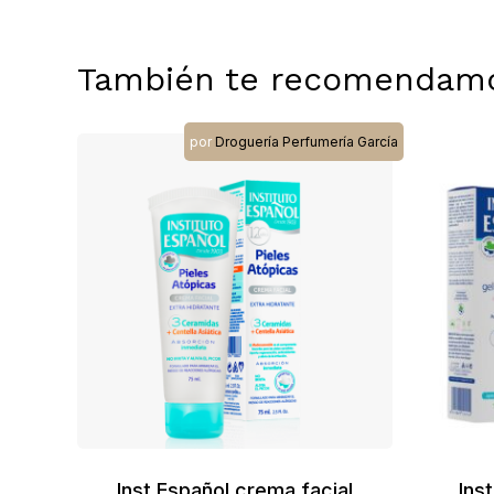
También te recomendam
por
Droguería Perfumería García
Inst.Español crema facial
Ins