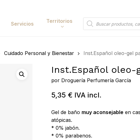
Cart
Territorios
Búsqueda
Servicios
de
productos
Papelería y
Cuidado Personal y Bienestar
Inst.Español oleo-gel pa
tación
Entretenimiento
Inst.Español oleo-g
y Accesorios
Electrónica y
Tecnología
por
Droguería Perfumería García
y Belleza
Hogar
5,35
€
IVA incl.
 y Huerta
Bricolaje y Suministros
Gel de baño
muy aconsejable
en cas
Industriales
atópicas.
* 0% jabón.
* 0% parabenos.