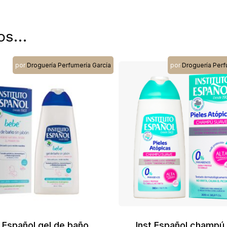
os…
por
Droguería Perfumería García
por
Droguería Perf
t.Español gel de baño
Inst.Español champú