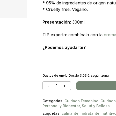
* 95% de ingredientes de origen natur
* Cruelty free. Vegano.
Búsqueda
Presentación
: 300ml.
de
 to search or ESC to close
productos
TIP experto: combínalo con la
crema 
¿Podemos ayudarte?
Gastos de envío:
Desde
3,03
€
, según zona.
Categorías:
Cuidado Femenino
,
Cuidado
Personal y Bienestar
,
Salud y Belleza
Etiquetas:
calmante
,
hidratante
,
nutritiv