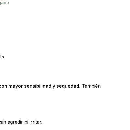
gano
ío
con mayor sensibilidad y sequedad
. También
 agredir ni irritar.