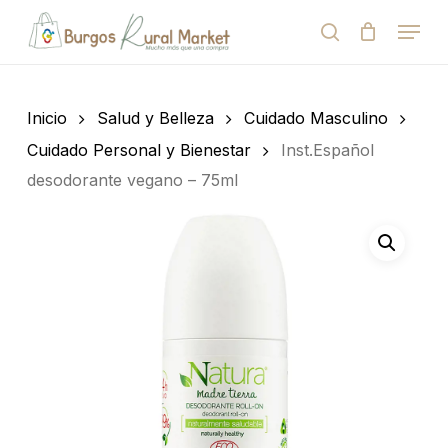
Skip
Menu
to
search
Close
Cart
Cart
main
Close
content
Menu
Búsqueda
de
Inicio
Salud y Belleza
Cuidado Masculino
productos
Cuidado Personal y Bienestar
Inst.Español
desodorante vegano – 75ml