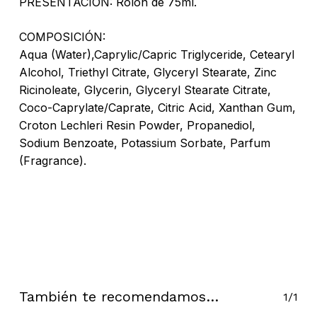
PRESENTACIÓN: Rolón de 75ml.
COMPOSICIÓN:
Aqua (Water),Caprylic/Capric Triglyceride, Cetearyl
Alcohol, Triethyl Citrate, Glyceryl Stearate, Zinc
No hay productos en el carrito.
Ricinoleate, Glycerin, Glyceryl Stearate Citrate,
Coco-Caprylate/Caprate, Citric Acid, Xanthan Gum,
Go To Shop
Croton Lechleri Resin Powder, Propanediol,
Sodium Benzoate, Potassium Sorbate, Parfum
(Fragrance).
También te recomendamos…
1/1