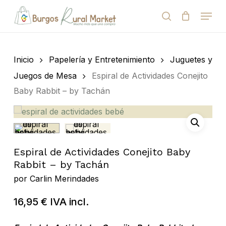
Skip
Menu
to
search
Close
Cart
Cart
main
Close
content
Menu
Búsqueda
de
Inicio
Papelería y Entretenimiento
Juguetes y
productos
Juegos de Mesa
Espiral de Actividades Conejito
Baby Rabbit – by Tachán
Espiral de Actividades Conejito Baby
Rabbit – by Tachán
por
Carlin Merindades
16,95
€
IVA incl.