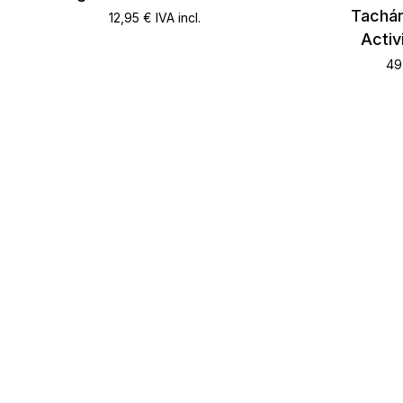
Tachán
12,95
€
IVA incl.
Activ
49