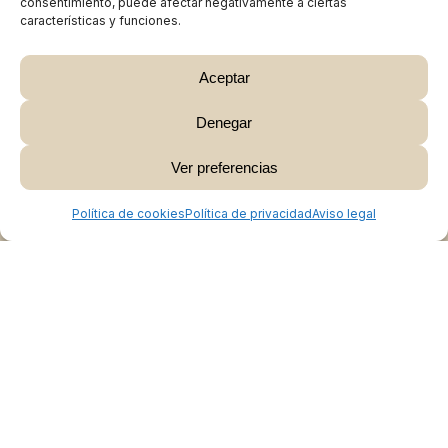
consentimiento, puede afectar negativamente a ciertas
características y funciones.
Aceptar
Denegar
Subtotal:
0,00
€
Ver preferencias
Ver Carrito
Finalizar Compra
Política de cookies
Política de privacidad
Aviso legal
Colabora