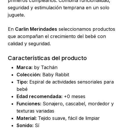
primeros cumpleaños. Combina funcionalidad,
seguridad y estimulación temprana en un solo
juguete.
En
Carlin Merindades
seleccionamos productos
que acompañan el crecimiento del bebé con
calidad y seguridad.
Características del producto
Marca:
by Tachán
Colección:
Baby Rabbit
No hay productos en el carrito.
Tipo:
Espiral de actividades sensoriales para
bebé
Go To Shop
Edad recomendada:
+0 meses
Funciones:
Sonajero, cascabel, mordedor y
texturas variadas
Material:
Tejido suave, fácil de limpiar
Sonido:
Sí