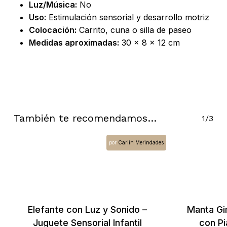
Luz/Música:
No
Uso:
Estimulación sensorial y desarrollo motriz
Colocación:
Carrito, cuna o silla de paseo
Medidas aproximadas:
30 × 8 × 12 cm
También te recomendamos…
1/3
por
Carlin Merindades
Elefante con Luz y Sonido –
Manta Gi
Juguete Sensorial Infantil
con Pi