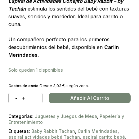
Espiral de Actividades Conejito Baby Rabbit – by
Tachán
estimula los sentidos del bebé con texturas
suaves, sonidos y mordedor. Ideal para carrito o
cuna.
Un compañero perfecto para los primeros
descubrimientos del bebé, disponible en
Carlin
Merindades
.
Solo quedan 1 disponibles
Gastos de envío:
Desde
3,03
€
, según zona.
Añadir Al Carrito
Categorías:
Juguetes y Juegos de Mesa
,
Papelería y
Entretenimiento
Etiquetas:
Baby Rabbit Tachan
,
Carlin Merindades
,
espiral actividades bebé Tachan
,
espiral carrito bebé
,