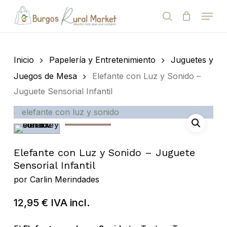
Skip
Menu
to
search
Close
Cart
Cart
main
Close
content
Menu
Búsqueda
de
Inicio
Papelería y Entretenimiento
Juguetes y
productos
Juegos de Mesa
Elefante con Luz y Sonido –
Juguete Sensorial Infantil
Elefante con Luz y Sonido – Juguete
Sensorial Infantil
por
Carlin Merindades
12,95
€
IVA incl.