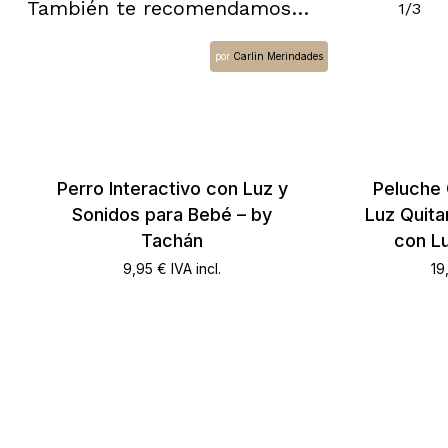
También te recomendamos…
1/3
por
Carlin Merindades
Perro Interactivo con Luz y
Peluche 
Sonidos para Bebé – by
Luz Quit
Tachán
con Lu
9,95
€
IVA incl.
19