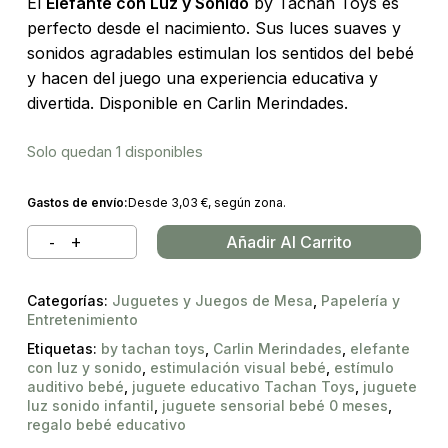
El
Elefante con Luz y Sonido
by Tachan Toys es
perfecto desde el nacimiento. Sus luces suaves y
sonidos agradables estimulan los sentidos del bebé
y hacen del juego una experiencia educativa y
divertida. Disponible en Carlin Merindades.
Solo quedan 1 disponibles
Gastos de envío:
Desde
3,03
€
, según zona.
Añadir Al Carrito
Categorías:
Juguetes y Juegos de Mesa
,
Papelería y
Entretenimiento
Etiquetas:
by tachan toys
,
Carlin Merindades
,
elefante
con luz y sonido
,
estimulación visual bebé
,
estímulo
auditivo bebé
,
juguete educativo Tachan Toys
,
juguete
luz sonido infantil
,
juguete sensorial bebé 0 meses
,
regalo bebé educativo