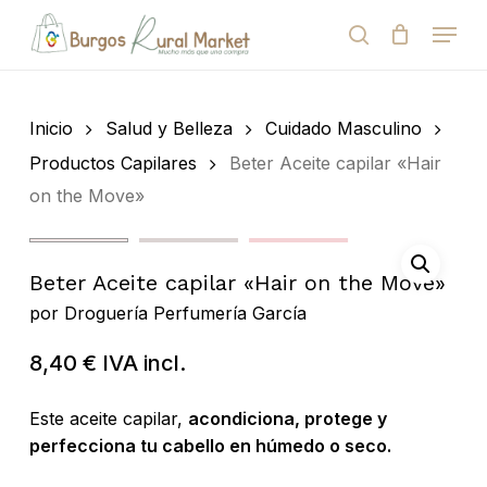
Skip
Menu
to
search
Close
Cart
Cart
main
Close
content
Menu
Búsqueda
de
Inicio
Salud y Belleza
Cuidado Masculino
productos
Productos Capilares
Beter Aceite capilar «Hair
on the Move»
Beter Aceite capilar «Hair on the Move»
por
Droguería Perfumería García
8,40
€
IVA incl.
Este aceite capilar,
acondiciona, protege y
perfecciona tu cabello en húmedo o seco.