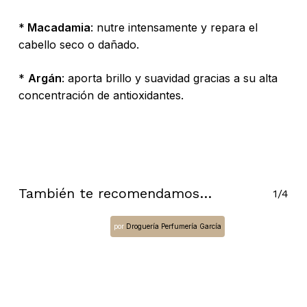
*
Macadamia
: nutre intensamente y repara el
cabello seco o dañado.
*
Argán
: aporta brillo y suavidad gracias a su alta
concentración de antioxidantes.
También te recomendamos…
1/4
No hay productos en el carrito.
por
Droguería Perfumería García
Go To Shop