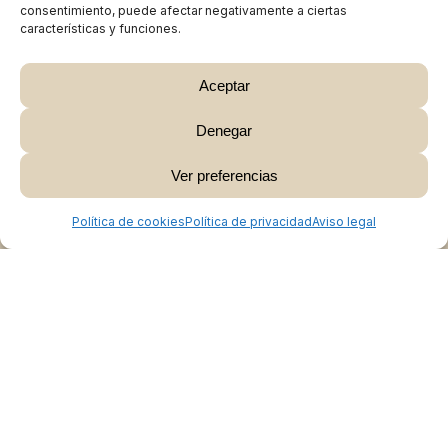
consentimiento, puede afectar negativamente a ciertas
características y funciones.
Aceptar
Denegar
Subtotal:
0,00
€
Ver preferencias
Ver Carrito
Finalizar Compra
Política de cookies
Política de privacidad
Aviso legal
Colabora