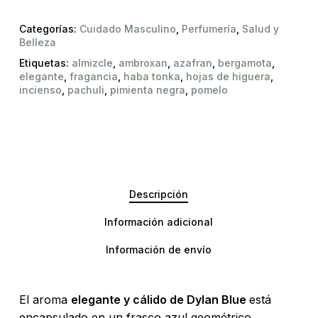
Categorías:
Cuidado Masculino
,
Perfumería
,
Salud y
Belleza
Etiquetas:
almizcle
,
ambroxan
,
azafran
,
bergamota
,
elegante
,
fragancia
,
haba tonka
,
hojas de higuera
,
incienso
,
pachuli
,
pimienta negra
,
pomelo
Descripción
No hay productos en el carrito.
Información adicional
Go To Shop
Información de envío
El aroma
elegante y cálido de Dylan Blue
está
encapsulado en un frasco azul geométrico