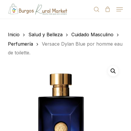
Skip
Menu
to
search
Close
Cart
Cart
main
Close
content
Menu
Búsqueda
de
Inicio
Salud y Belleza
Cuidado Masculino
productos
Perfumería
Versace Dylan Blue por homme eau
de toilette.