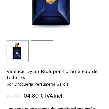
Versace Dylan Blue por homme eau de
toilette.
por
Droguería Perfumería García
El
El
104,80
€
IVA incl.
155,00
€
precio
precio
original
actual
Los
sensuales aromas del mediterráneo
están