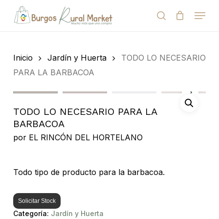
Skip
Menu
to
search
Close
Cart
Cart
main
Close
content
Menu
Búsqueda
de
Inicio
Jardín y Huerta
TODO LO NECESARIO
productos
PARA LA BARBACOA
TODO LO NECESARIO PARA LA
BARBACOA
por
EL RINCÓN DEL HORTELANO
Todo tipo de producto para la barbacoa.
Solicitar Stock
Categoría:
Jardín y Huerta