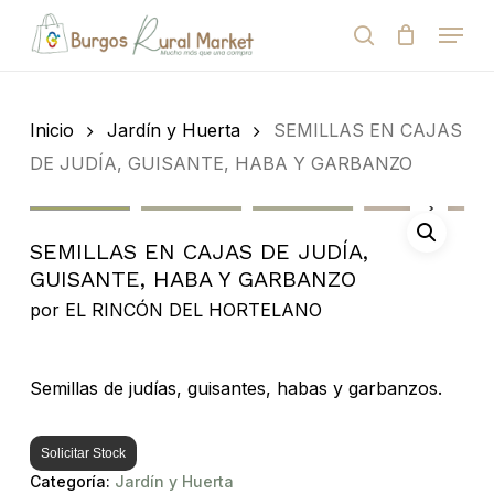
Skip
Menu
to
search
Close
Cart
Cart
main
Close
content
Menu
Búsqueda
de
Inicio
Jardín y Huerta
SEMILLAS EN CAJAS
productos
DE JUDÍA, GUISANTE, HABA Y GARBANZO
SEMILLAS EN CAJAS DE JUDÍA,
GUISANTE, HABA Y GARBANZO
por
EL RINCÓN DEL HORTELANO
Semillas de judías, guisantes, habas y garbanzos.
Solicitar Stock
Categoría:
Jardín y Huerta