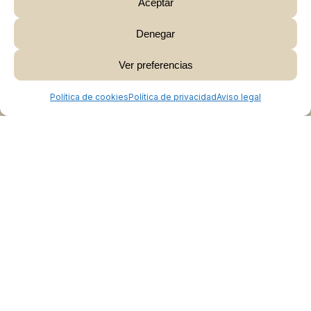
Aceptar
Denegar
Subtotal:
0,00
€
Ver preferencias
Ver Carrito
Finalizar Compra
Política de cookies
Política de privacidad
Aviso legal
Colabora
Burgos Rural Market
Quiénes somos