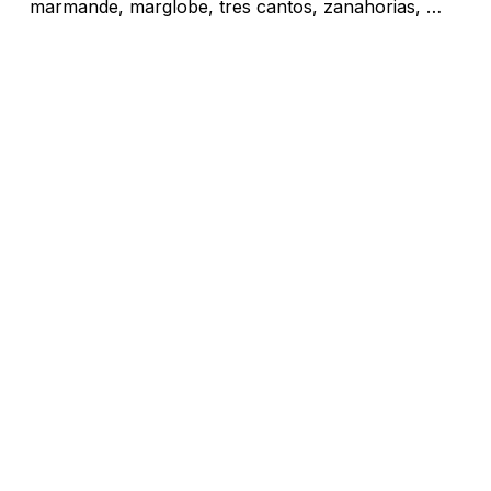
marmande, marglobe, tres cantos, zanahorias, …
No hay productos en el carrito.
Go To Shop