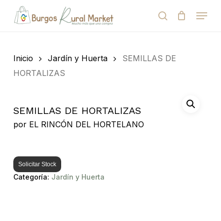
Skip
Menu
to
search
Close
Cart
Cart
main
Close
content
Menu
Búsqueda
de
Inicio
Jardín y Huerta
SEMILLAS DE
productos
HORTALIZAS
SEMILLAS DE HORTALIZAS
por
EL RINCÓN DEL HORTELANO
Solicitar Stock
Categoría:
Jardín y Huerta