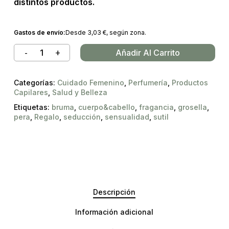
distintos productos.
Gastos de envío:
Desde
3,03
€
, según zona.
Añadir Al Carrito
Categorías:
Cuidado Femenino
,
Perfumería
,
Productos
Capilares
,
Salud y Belleza
Etiquetas:
bruma
,
cuerpo&cabello
,
fragancia
,
grosella
,
pera
,
Regalo
,
seducción
,
sensualidad
,
sutil
Descripción
Información adicional