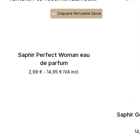
por
Droguería Perfumería García
Saphir Perfect Woman eau
de parfum
Rango
2,99
€
-
14,95
€
IVA incl.
de
precios:
desde
2,99 €
hasta
14,95 €
Saphir G
14