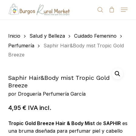
Skip
Menu
to
search
Close
Cart
Cart
main
Close
content
Menu
Búsqueda
de
Inicio
Salud y Belleza
Cuidado Femenino
productos
Perfumería
Saphir Hair&Body mist Tropic Gold
Breeze
Saphir Hair&Body mist Tropic Gold
Breeze
por
Droguería Perfumería García
4,95
€
IVA incl.
Tropic Gold Breeze Hair & Body Mist
de
SAPHIR
es
una bruma diseñada para perfumar piel y cabello