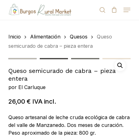
Skip
Menu
to
search
Close
Cart
Cart
main
Close
content
Menu
Búsqueda
de
Inicio
Alimentación
Quesos
Queso
productos
semicurado de cabra – pieza entera
Queso semicurado de cabra – pieza
entera
por
El Carluque
26,00
€
IVA incl.
Queso artesanal de leche cruda ecológica de cabra
del valle de Manzanedo. Dos meses de curación.
Peso aproximado de la pieza: 800 gr.