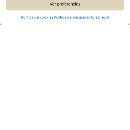
Ver preferencias
Ver Carrito
Finalizar Compra
Política de cookies
Política de privacidad
Aviso legal
Colabora
Burgos Rural Market
Quiénes somos
Atención al cliente
Preguntas frecuentes
Cómo vender en Burgos Rural Market