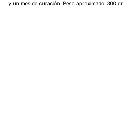
y un mes de curación. Peso aproximado: 300 gr.
No hay productos en el carrito.
Go To Shop