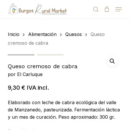
Skip
Menu
to
search
Close
Cart
Cart
main
Close
content
Menu
Búsqueda
de
Inicio
Alimentación
Quesos
Queso
productos
cremoso de cabra
Queso cremoso de cabra
por
El Carluque
9,30
€
IVA incl.
Elaborado con leche de cabra ecológica del valle
de Manzanedo, pasteurizada. Fermentación láctica
y un mes de curación. Peso aproximado: 300 gr.