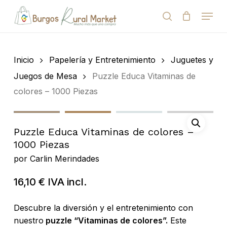
Skip
Menu
to
search
Close
Cart
Cart
main
Close
content
Menu
Búsqueda
de
Inicio
Papelería y Entretenimiento
Juguetes y
productos
Juegos de Mesa
Puzzle Educa Vitaminas de
colores – 1000 Piezas
Puzzle Educa Vitaminas de colores –
1000 Piezas
por
Carlin Merindades
16,10
€
IVA incl.
Descubre la diversión y el entretenimiento con
nuestro
puzzle “Vitaminas de colores”.
Este