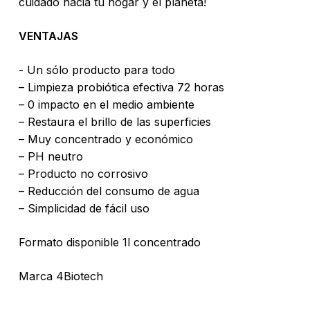
cuidado hacia tu hogar y el planeta!
VENTAJAS
​- Un sólo producto para todo
– ​Limpieza ​​probiótica efectiva 72 horas
No hay productos en el carrito.
– 0 impacto en el medio ambiente
– Restaura el brillo de las superficies
Go To Shop
– ​Muy concentrado y económico
– ​PH neutro
– ​Producto no corrosivo
– ​Reducción del consumo de agua
– Simplicidad de fácil uso
Formato disponible 1l concentrado
Marca 4Biotech