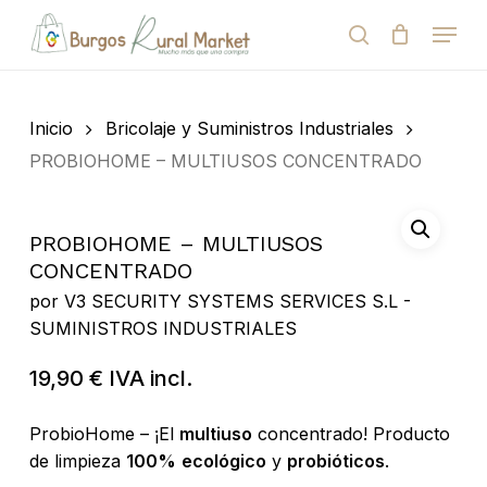
Skip
Menu
to
search
Close
Cart
Cart
main
Close
content
Menu
Búsqueda
de
Inicio
Bricolaje y Suministros Industriales
productos
PROBIOHOME – MULTIUSOS CONCENTRADO
PROBIOHOME – MULTIUSOS
CONCENTRADO
por
V3 SECURITY SYSTEMS SERVICES S.L -
SUMINISTROS INDUSTRIALES
19,90
€
IVA incl.
ProbioHome – ¡El
multiuso
concentrado! Producto
de limpieza
100%
ecológico
y
probióticos
.