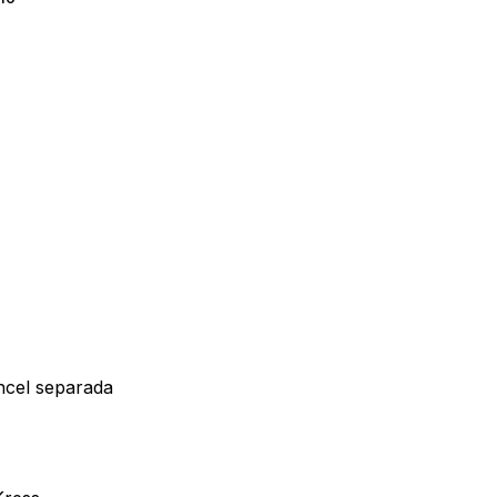
y productos en el carrito.
Go To Shop
incel separada