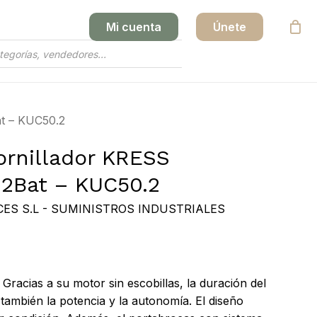
Mi cuenta
Únete
Close
Cart
at – KUC50.2
tornillador KRESS
 2Bat – KUC50.2
ES S.L - SUMINISTROS INDUSTRIALES
r. Gracias a su motor sin escobillas, la duración del
mbién la potencia y la autonomía. El diseño