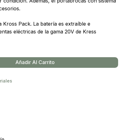
ier condición. Además, el portabrocas con sistema
cesorios.
a Kross Pack. La batería es extraíble e
entas eléctricas de la gama 20V de Kress
Añadir Al Carrito
riales
ío