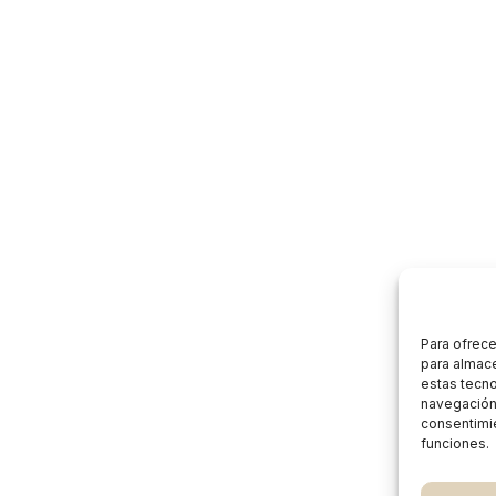
Para ofrece
para almace
estas tecn
navegación o
consentimie
funciones.
Subtotal: