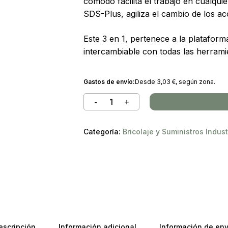
cómodo facilita el trabajo en cualqu
337,59 €.
320,65 €.
SDS-Plus, agiliza el cambio de los ac
Este 3 en 1, pertenece a la plataform
intercambiable con todas las herrami
Gastos de envío:
Desde
3,03
€
, según zona.
Categoría:
Bricolaje y Suministros Indust
escripción
Información adicional
Información de env