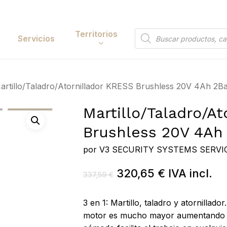
Cart
Territorios
Búsqueda
Servicios
de
productos
Papelería y
artillo/Taladro/Atornillador KRESS Brushless 20V 4Ah 2B
tación
Entretenimiento
Martillo/Taladro/A
y Accesorios
Electrónica y
Brushless 20V 4Ah
Tecnología
y Belleza
por
V3 SECURITY SYSTEMS SERVIC
Hogar
 y Huerta
El
El
320,65
€
IVA incl.
Bricolaje y Suministros
337,59
€
Industriales
precio
precio
Búsqueda
original
actual
3 en 1: Martillo, taladro y atornillado
de
era:
es:
motor es mucho mayor aumentando ta
 to search or ESC to close
productos