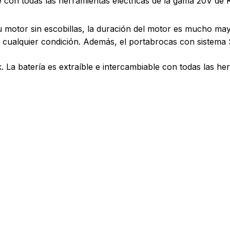
e con todas las herramientas eléctricas de la gama 20V de 
 a su motor sin escobillas, la duración del motor es mucho 
n cualquier condición. Además, el portabrocas con sistema 
. La batería es extraíble e intercambiable con todas las he