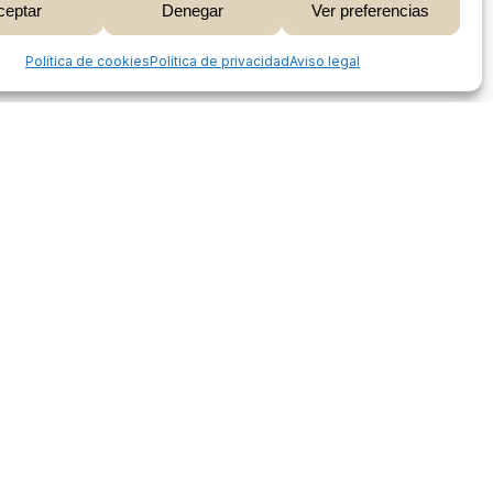
ceptar
Denegar
Ver preferencias
 Carrito
Finalizar Compra
Share
Política de cookies
Política de privacidad
Aviso legal
Proceso de compra
Mi cuenta
Métodos de pago
Envíos
Devoluciones y reembolsos
Seguimiento de pedidos