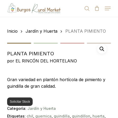
Skip
Menu
to
search
Close
Cart
Cart
main
Close
content
Menu
Búsqueda
de
Inicio
Jardín y Huerta
PLANTA PIMIENTO
productos
PLANTA PIMIENTO
por
EL RINCÓN DEL HORTELANO
Gran variedad en plantón hortícola de pimiento y
guindilla de gran calidad.
Solicitar Stock
Categoría:
Jardín y Huerta
Etiquetas:
chil
,
guernica
,
guindilla
,
guindillon
,
huerta
,