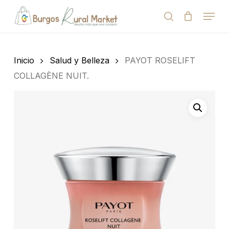
Skip
Menu
to
search
Close
Cart
Cart
main
Close
content
Menu
Búsqueda
de
Inicio
Salud y Belleza
PAYOT ROSELIFT
productos
COLLAGÈNE NUIT.