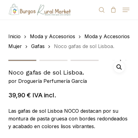
Skip
Menu
to
search
Close
Cart
Cart
main
Close
content
Menu
Búsqueda
de
Inicio
Moda y Accesorios
Moda y Accesorios
productos
Mujer
Gafas
Noco gafas de sol Lisboa.
Noco gafas de sol Lisboa.
por
Droguería Perfumería García
39,90
€
IVA incl.
Las gafas de sol Lisboa NOCO destacan por su
montura de pasta gruesa con bordes redondeados
y acabado en colores lisos vibrantes.