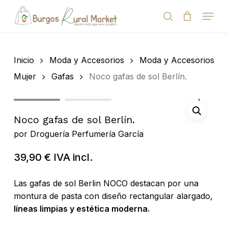
Skip
Menu
to
search
Close
Cart
Cart
main
Close
content
Menu
Búsqueda
de
Inicio
Moda y Accesorios
Moda y Accesorios
productos
Mujer
Gafas
Noco gafas de sol Berlín.
Noco gafas de sol Berlín.
por
Droguería Perfumería García
39,90
€
IVA incl.
Las gafas de sol Berlin NOCO destacan por una
montura de pasta con diseño rectangular alargado,
líneas limpias y estética moderna.