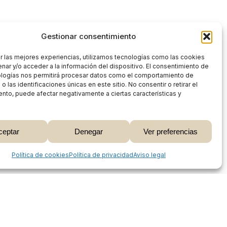
Gestionar consentimiento
r las mejores experiencias, utilizamos tecnologías como las cookies
nar y/o acceder a la información del dispositivo. El consentimiento de
ologías nos permitirá procesar datos como el comportamiento de
 las identificaciones únicas en este sitio. No consentir o retirar el
nto, puede afectar negativamente a ciertas características y
0,00
€
ceptar
Denegar
Ver preferencias
 Carrito
Finalizar Compra
Share
Política de cookies
Política de privacidad
Aviso legal
Proceso de compra
Mi cuenta
Métodos de pago