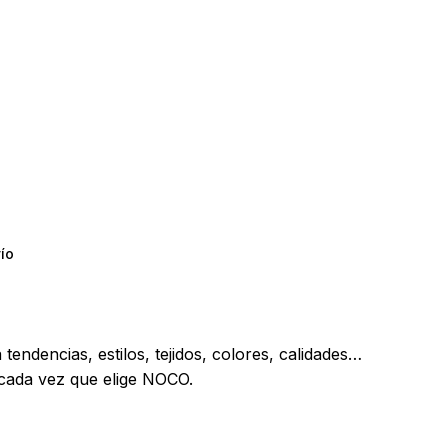
y productos en el carrito.
Go To Shop
ío
tendencias, estilos, tejidos, colores, calidades…
a cada vez que elige NOCO.