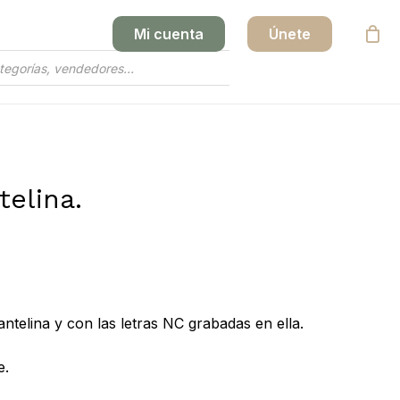
Mi cuenta
Únete
Close
Cart
telina.
antelina y con las letras NC grabadas en ella.
e.