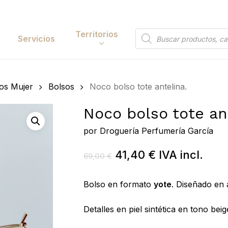
Cart
Territorios
Búsqueda
Servicios
de
productos
Papelería y
os Mujer
Bolsos
Noco bolso tote antelina.
tación
Entretenimiento
Noco bolso tote an
y Accesorios
Electrónica y
Tecnología
por
Droguería Perfumería García
y Belleza
Hogar
El
El
41,40
€
IVA incl.
69,00
€
 y Huerta
precio
precio
Bricolaje y Suministros
Búsqueda
original
actual
Bolso en formato
yote
. Diseñado en 
Industriales
de
era:
es:
 to search or ESC to close
productos
Detalles en piel sintética en tono beig
69,00 €.
41,40 €.