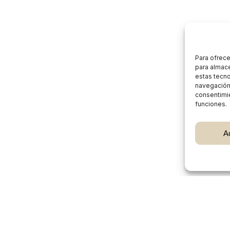
Para ofrece
para almace
estas tecn
navegación o
consentimie
funciones.
Subtotal:
A
Ver
Burgos Rural Market
Quiénes somos
Atención al cliente