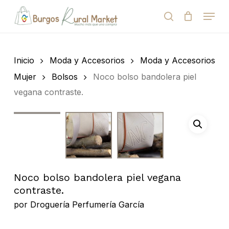
Skip
Menu
to
search
Close
Cart
Cart
main
Close
content
Menu
Búsqueda
de
Inicio
Moda y Accesorios
Moda y Accesorios
productos
Mujer
Bolsos
Noco bolso bandolera piel
vegana contraste.
Noco bolso bandolera piel vegana
contraste.
por
Droguería Perfumería García