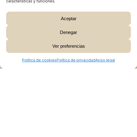
características y funciones.
Aceptar
Denegar
Subtotal:
0,00
€
Ver preferencias
Ver Carrito
Finalizar Compra
Política de cookies
Política de privacidad
Aviso legal
Colabora